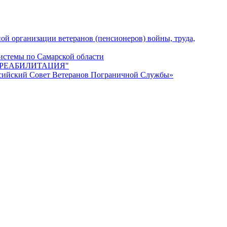
ой организации ветеранов (пенсионеров) войны, труда,
истемы по Самарской области
дов "РЕАБИЛИТАЦИЯ"
ссийский Совет Ветеранов Пограничной Службы»