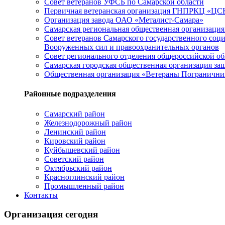
Совет ветеранов УФСБ по Самарской области
Первичная ветеранская организация ГНПРКЦ «ЦС
Организация завода ОАО «Металист-Самара»
Самарская региональная общественная организац
Совет ветеранов Самарского государственного соц
Вооруженных сил и правоохранительных органов
Совет регионального отделения общероссийской о
Самарская городская общественная организация 
Общественная организация «Ветераны Пограничник
Районные подразделения
Самарский район
Железнодорожный район
Ленинский район
Кировский район
Куйбышевский район
Советский район
Октябрьский район
Красноглинский район
Промышленный район
Контакты
Организация сегодня