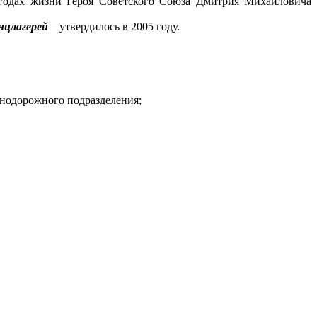
 годах жизни Героя Советского Союза Дмитрия Михайловича
нцлагерей
– утвердилось в 2005 году.
знодорожного подразделения;