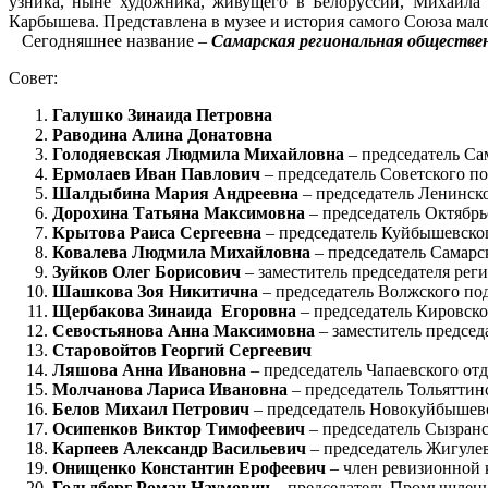
узника, ныне художника, живущего в Белоруссии, Михаила 
Карбышева. Представлена в музее и история самого Союза мало
Сегодняшнее название –
Самарская региональная обществе
Совет:
Галушко Зинаида Петровна
Раводина Алина Донатовна
Голодяевская Людмила Михайловна
– председатель Са
Ермолаев Иван Павлович
– председатель Советского по
Шалдыбина Мария Андреевна
– председатель Ленинско
Дорохина Татьяна Максимовна
– председатель Октябрь
Крытова Раиса Сергеевна
– председатель Куйбышевског
Ковалева Людмила Михайловна
– председатель Самарс
Зуйков Олег Борисович
– заместитель председателя рег
Шашкова Зоя Никитична
– председатель Волжского по
Щербакова Зинаида Егоровна
– председатель Кировско
Севостьянова Анна Максимовна
– заместитель председ
Старовойтов Георгий Сергеевич
Ляшова Анна Ивановна
– председатель Чапаевского отд
Молчанова Лариса Ивановна
– председатель Тольяттин
Белов Михаил Петрович
– председатель Новокуйбышевс
Осипенков Виктор Тимофеевич
– председатель Сызранс
Карпеев Александр Васильевич
– председатель Жигулев
Онищенко Константин Ерофеевич
– член ревизионной 
Гольдберг Роман Наумович
– председатель Промышленн