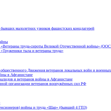
я бывших малолетних узников фашистских концлагерей
ойны
ия «Ветераны труда-сироты Великой Отечественной войны» (ОО
 «Труженики тыла и ветераны труда»
 общественного Движения ветеранов локальных войн и военных
ойны в Афганистане
валидов и ветеранов войны в Афганистане
нной организации ветеранов вооружённых сил РФ
я
енсионеров) войны и труда «Шар» (бывший 4 ГПЗ)