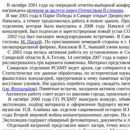
В октябре 2001 года на очередной отчетно-выборной конф
награждена
орденом за заслуги перед Отечеством II степени
.
В мае 2001 года в Парке Победы в Самаре открыт Дворец ве
Началась, а точнее продолжилась работа в новом здании. Пр
отделения, которая была выпущена в 2008 году. Начался 
концлагерей. Был подписан и зарегистрирован новый устав С
2002 год был насыщен международными встречами. В Самаре
госпожа
М. Паскей
. По приглашению немецкой стороны в г. 
шелкопрядильной фабрике, Квасиков В.Т., бывший узник концл
С 2003 года велась активная работа по установлению в Са
Самарской области К.А.Титову. 14 сентября 2007 года в парке
рассматривалось три варианта памятника. Материал представл
Самарское отделение РСБМУ ведет архив, где собираются и
Статистически эти данные обработаны, но историческая нау
фашистских концлагерей, приурочивая к нему памятные встре
восстание узников. Им удалось перебить охрану, овладеть ла
(
см. Фотоальбом
). Пямятные встречи, заседания активов совет
Активную работу совет ведет со школами города, привлекая 
В октябре 2006 года СО РСБМУ выиграло конкурс, объявле
экспозиции, подбор материала и оформление будущего музея
музея им. П.В. Алабина зав. отделом современной истории И.
годы Второй мировой войны концентрационных лагерях. На сп
Экспозиция содержит обширный фотоматериал, документы и л
Отдельной витриной представлен макет лагеря, точно восс