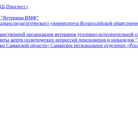
КБ-Прогресс»
ия "Ветераны ВМФ"
иально-педагогического университета Всероссийской общественн
бщественной организации ветеранов уголовно-исполнительной с
защиты жертв политических репрессий пенсионеров и инвали
и Самарской области» Самарское региональное отделение «Ро