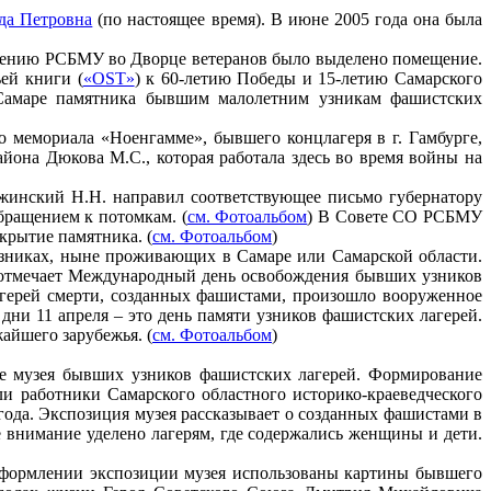
да Петровна
(по настоящее время). В июне 2005 года она была
елению РСБМУ во Дворце ветеранов было выделено помещение.
ей книги (
«OST»
) к 60-летию Победы и 15-летию Самарского
в Самаре памятника бывшим малолетним узникам фашистских
мемориала «Ноенгамме», бывшего концлагеря в г. Гамбурге,
йона Дюкова М.С., которая работала здесь во время войны на
инский Н.Н. направил соответствующее письмо губернатору
бращением к потомкам. (
см. Фотоальбом
) В Совете СО РСБМУ
ткрытие памятника. (
см. Фотоальбом
)
зниках, ныне проживающих в Самаре или Самарской области.
У отмечает Международный день освобождения бывших узников
лагерей смерти, созданных фашистами, произошло вооруженное
дни 11 апреля – это день памяти узников фашистских лагерей.
жайшего зарубежья. (
см. Фотоальбом
)
е музея бывших узников фашистских лагерей. Формирование
и работники Самарского областного историко-краеведческого
года. Экспозиция музея рассказывает о созданных фашистами в
 внимание уделено лагерям, где содержались женщины и дети.
оформлении экспозиции музея использованы картины бывшего