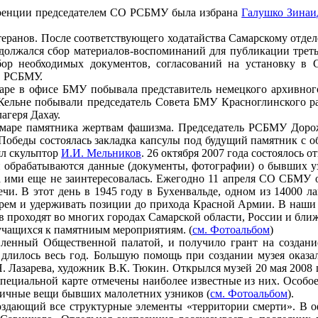
еренции председателем СО РСБМУ была избрана
Галушко Зинаи
теранов. После соответствующего ходатайства Самарскому отд
одолжался сбор материалов-воспоминаний для публикации треть
сбор необходимых документов, согласований на установку 
О РСБМУ.
 в офисе БМУ побывала представитель немецкого архивного 
Кельне побывали председатель Совета БМУ Красноглинского ра
агеря Дахау.
маре памятника жертвам фашизма. Председатель РСБМУ Дорож
 Победы состоялась закладка капсулы под будущий памятник с о
ял скульптор
И.И. Мельников
. 26 октября 2007 года состоялось о
 обрабатываются данные (документы, фотографии) о бывших у
ка ими еще не заинтересовалась. Ежегодно 11 апреля СО СБМ
чи. В этот день в 1945 году в Бухенвальде, одном из 14000 
герем и удерживать позиции до прихода Красной Армии. В наши 
ов проходят во многих городах Самарской области, России и бли
учащихся к памятниым мероприятиям. (
см. Фотоальбом
)
нный Общественной палатой, и получило грант на создани
 длилось весь год. Большую помощь при создании музея оказал
Н. Лазарева, художник В.К. Тюкин. Открылся музей 20 мая 2008 
ециальной карте отмечены наиболее известные из них. Особое
ичные вещи бывших малолетних узников (
см. Фотоальбом
).
оздающий все структурные элементы «территории смерти». В 