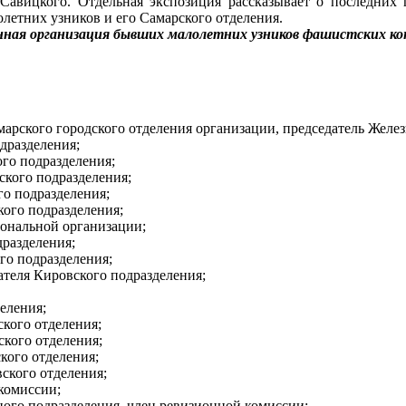
Савицкого. Отдельная экспозиция рассказывает о последних
летних узников и его Самарского отделения.
нная организация бывших малолетних узников фашистских ко
марского городского отделения организации, председатель Желе
дразделения;
го подразделения;
ского подразделения;
о подразделения;
кого подразделения;
иональной организации;
дразделения;
го подразделения;
ателя Кировского подразделения;
еления;
ского отделения;
кого отделения;
кого отделения;
ского отделения;
комиссии;
ого подразделения, член ревизионной комиссии;